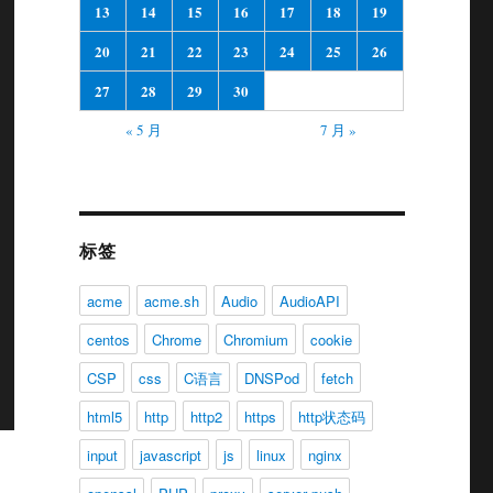
13
14
15
16
17
18
19
20
21
22
23
24
25
26
27
28
29
30
« 5 月
7 月 »
标签
acme
acme.sh
Audio
AudioAPI
centos
Chrome
Chromium
cookie
CSP
css
C语言
DNSPod
fetch
html5
http
http2
https
http状态码
input
javascript
js
linux
nginx