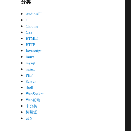
分类
AudioAPI
C
Chrome
CSS
HTML5
HTTP
Javascript
linux
mysql
nginx
PHP
Server
shell
WebSocket
Web前端
未分类
树莓派
蓝牙