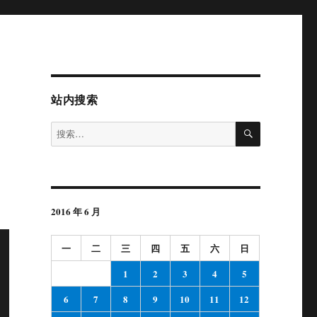
站内搜索
搜
搜
索
索：
2016 年 6 月
一
二
三
四
五
六
日
1
2
3
4
5
6
7
8
9
10
11
12