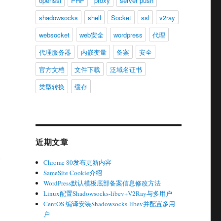
openssl
PHP
proxy
server push
shadowsocks
shell
Socket
ssl
v2ray
websocket
web安全
wordpress
代理
代理服务器
内嵌变量
备案
安全
官方文档
文件下载
泛域名证书
类型转换
缓存
近期文章
表
Chrome 80发布更新内容
SameSite Cookie介绍
WordPress默认模板底部备案信息修改方法
Linux配置Shadowsocks-libev+V2Ray与多用户
CentOS 编译安装Shadowsocks-libev并配置多用
户