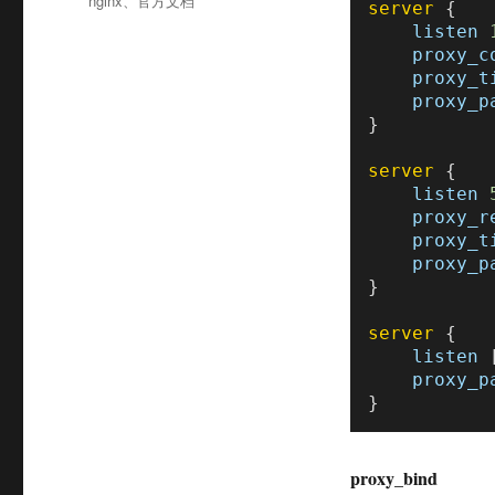
nginx
、
官方文档
server
 {

签
listen
proxy_c
proxy_t
proxy_p
}

server
 {

listen
proxy_r
proxy_t
proxy_p
}

server
 {

listen
 
proxy_p
proxy_bind