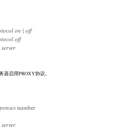
col on | off
ocol off
erver
务器启用PROXY协议。
ponses
number
erver