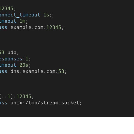
12345
;

onnect_timeout
1s
;

imeout
1m
;

ass
 example.com:
12345
;

53
 udp;

esponses
1
;

imeout
20s
;

ass
 dns.example.com:
53
;

[::
1
]:
12345
;

ass
 unix:/tmp/stream.socket;
