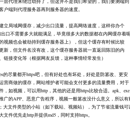
一层代理来绕过劫持了，但这并不是我们希望的，我们要测端到
客户端到代理服务器再到服务器的速度。
建立局域网缓存，减少出口流量，提高网络速度，这样你办个
它们出口不需要多大就能满足，毕竟很多大的数据都在内网缓存着
的视频也会被劫持到缓存服务器上），但这个缓存有时候比较
更新，但文件名没有改，这个缓存服务器就一直返回陈旧的内
、链接变化等（根据网友反馈，这种事情经常发生）
tps的尽量都开https吧，但有好处也有坏处，好处是防篡改、更安
运营商做的缓存，网站维护者可能会支付更多的流量费用，对于
如视频，可以用http，其他的还是用https比较合适。apk、exe
推广的APP、恶意广告程序，视频一般篡改没什么意义，所以有
tps；大文件类型的小站（如下载站、视频站），为了节省流量钱可
件优先走http并提供md5，同时支持https。