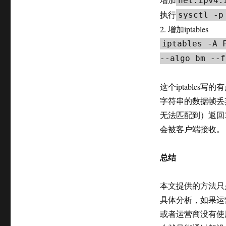
net.ipv4.
执行
sysctl
-
2. 增加iptables
iptables -A 
--algo bm --f
这个iptables写
字符串的数据帧丢弃
无法匹配到）返回3
会被客户端接收。
总结
本文提供的方法只
具体分析，如果运
或者运营商没有使