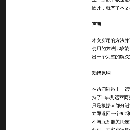
用
因此，就有了本文
树
莓
派
声明
解
决
长
本文所用的方法并
城
使用的方法比较繁
宽
出一个完整的解决
带
HTTP302
劫
劫持原理
持
问
题
在访问链路上，运营商
持了https则
只是根据url部分
立即返回一个302
不与服务器关闭连
此时，在客户端抓包