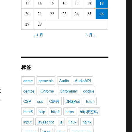
13
14
15
16
17
18
19
20
21
22
23
24
25
26
27
28
« 1 月
3 月 »
标签
acme
acme.sh
Audio
AudioAPI
支
centos
Chrome
Chromium
cookie
，
CSP
css
C语言
DNSPod
fetch
html5
http
http2
https
http状态码
input
javascript
js
linux
nginx