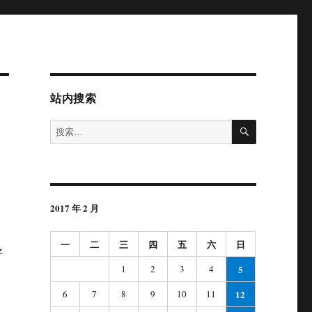
站内搜索
搜
搜
索
索：
2017 年 2 月
一
二
三
四
五
六
日
好
1
2
3
4
5
6
7
8
9
10
11
12