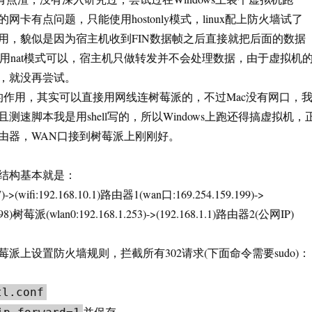
机的网卡有点问题，只能使用hostonly模式，linux配上防火墙试了
用，貌似是因为宿主机收到FIN数据帧之后直接就把后面的数据
计用nat模式可以，宿主机只做转发并不会处理数据，由于虚拟机
，就没再尝试。
的作用，其实可以直接用网线连树莓派的，不过Mac没有网口，
测速脚本我是用shell写的，所以Windows上跑还得搞虚拟机，
由器，WAN口接到树莓派上刚刚好。
结构基本就是：
7)->(wifi:192.168.10.1)路由器1(wan口:169.254.159.199)->
9.198)树莓派(wlan0:192.168.1.253)->(192.168.1.1)路由器2(公网IP)
派上设置防火墙规则，拦截所有302请求(下面命令需要sudo)：
tl.conf
并保存