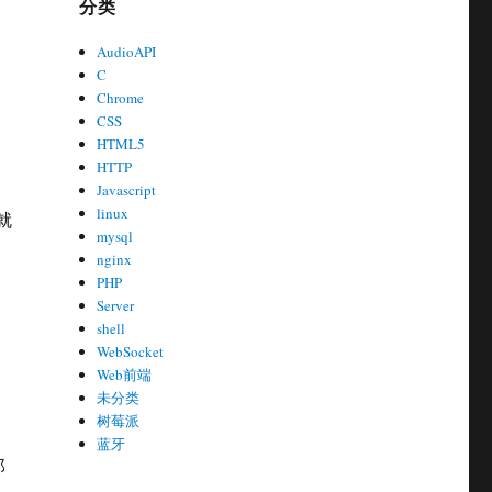
分类
AudioAPI
C
Chrome
CSS
HTML5
HTTP
Javascript
linux
就
mysql
nginx
PHP
Server
shell
WebSocket
Web前端
未分类
树莓派
，
蓝牙
那