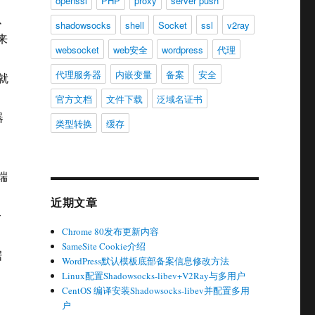
openssl
PHP
proxy
server push
以
shadowsocks
shell
Socket
ssl
v2ray
来
websocket
web安全
wordpress
代理
代理服务器
内嵌变量
备案
安全
就
官方文档
文件下载
泛域名证书
器
类型转换
缓存
，
端
近期文章
个
Chrome 80发布更新内容
SameSite Cookie介绍
据
WordPress默认模板底部备案信息修改方法
Linux配置Shadowsocks-libev+V2Ray与多用户
CentOS 编译安装Shadowsocks-libev并配置多用
户