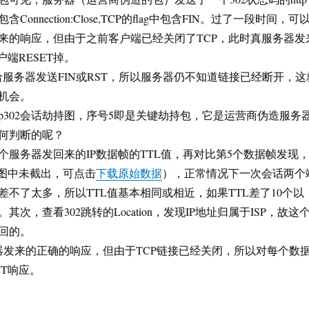
onnection:Close,TCP的flag中包含FIN。过了一段时间，可
来的响应，但由于之前客户端已经关闭了TCP，此时真服务器发
户端RESET掉。
给服务器发送FIN或RST，所以服务器仍不知道链接已经断开，这
机会。
tp302会话劫持图，序号5即是关键劫持包，它是运营商伪造服务
何判断的呢？
个服务器发回来的IP数据帧的TTL值，再对比第5个数据帧发现
（图中未截出，可点击
下载原始数据
），正常情况下一次会话两个
差不了太多，所以TTL值基本相同或相近，如果TTL差了10个以
次，查看302跳转的Location，发现IP地址归属于ISP，故这
回的。
器发来的正确的响应，但由于TCP链接已经关闭，所以对每个数
ST响应。