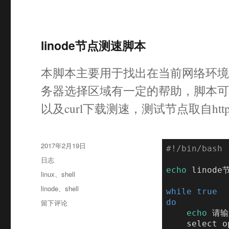
linode节点测速脚本
本脚本主要用于找出在当前网络环境下
务器选择区域有一定的帮助，脚本可以运
以及curl下载测速，测试节点取自https://ww
发
2017年2月19日
布
格
日志
于
式
echo
 linode
分
linux
、
shell
类
标
linode
、
shell
while
true
签
于
do
留下评论
linode
echo
 请输
节
    select