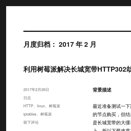
幸福日记
月度归档：
2017 年 2 月
利用树莓派解决长城宽带HTTP302
发
背景描述
2017年2月26日
布
格
日志
于
式
分
HTTP
、
linux
、
树莓派
最近准备测试一下
类
标
iptables
、
树莓派
的节点购买，但结
签
于
留下评论
是长城宽带的大缓
利
上，所以下载速度