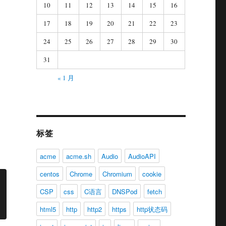
10
11
12
13
14
15
16
17
18
19
20
21
22
23
24
25
26
27
28
29
30
31
« 1 月
标签
acme
acme.sh
Audio
AudioAPI
centos
Chrome
Chromium
cookie
CSP
css
C语言
DNSPod
fetch
html5
http
http2
https
http状态码