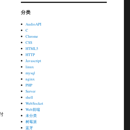
分类
AudioAPI
C
Chrome
CSS
HTML5
HTTP
Javascript
linux
mysql
nginx
PHP
Server
shell
WebSocket
Web前端
付
未分类
树莓派
蓝牙