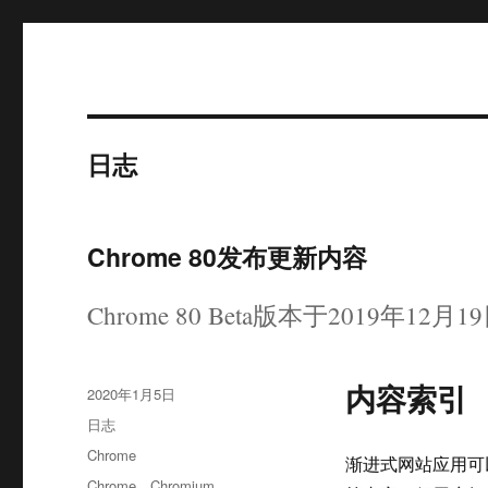
幸福日记
日志
Chrome 80发布更新内容
Chrome 80 Beta版本于2019年12月
内容索引
发
2020年1月5日
布
格
日志
于
式
分
Chrome
渐进式网站应用可以通过
类
标
Chrome
、
Chromium