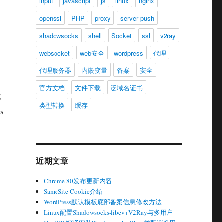
input
javascript
js
linux
nginx
openssl
PHP
proxy
server push
shadowsocks
shell
Socket
ssl
v2ray
websocket
web安全
wordpress
代理
代理服务器
内嵌变量
备案
安全
官方文档
文件下载
泛域名证书
不
类型转换
缓存
s
近期文章
Chrome 80发布更新内容
SameSite Cookie介绍
WordPress默认模板底部备案信息修改方法
Linux配置Shadowsocks-libev+V2Ray与多用户