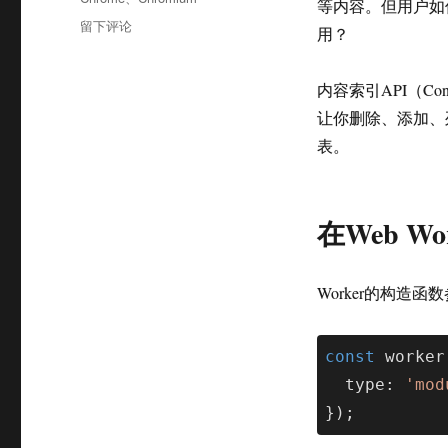
等内容。但用户如
签
于
留下评论
用？
Chrome
80
发
内容索引API（Co
布
让你删除、添加、
更
表。
新
内
容
在Web Wo
Worker的构造函数
const
 worker
  type: 
'mod
});