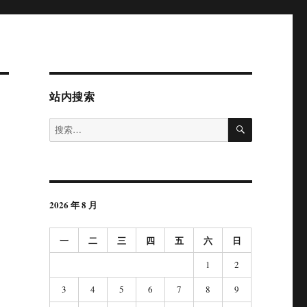
站内搜索
搜
搜
索
索：
2026 年 8 月
一
二
三
四
五
六
日
1
2
3
4
5
6
7
8
9