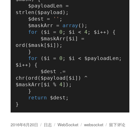
    $payloadLen = 
strlen($payload);

    $dest = 
''
;

    $maskArr = 
array
();

for
 ($i = 
0
; $i < 
4
; $i++) {

        $maskArr[$i] = 
ord($mask[$i]);

    }

for
 ($i = 
0
; $i < $payloadLen; 
$i++) {

        $dest .= 
chr(ord($payload[$i]) ^ 
$maskArr[$i % 
4
]);

    }

return
 $dest;

发
格
分
标
于
2016年6月20日
日志
WebSocket
websocket
留下评论
布
式
类
签
WebSocket
于
协