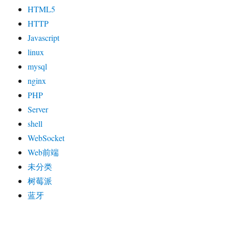
HTML5
HTTP
Javascript
linux
mysql
nginx
PHP
Server
shell
WebSocket
Web前端
未分类
树莓派
蓝牙