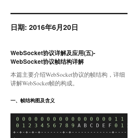
幸福日记
日期:
2016年6月20日
WebSocket协议详解及应用(五)-
WebSocket协议帧结构详解
本篇主要介绍WebSocket协议的帧结构，详细
讲解WebSocket帧的构成。
一、帧结构图及含义
0
0
0
0
0
0
0
0
0
0
0
0
0
0
0
0
1
1
1
1
0
1
2
3
4
5
6
7
8
9
 A B C D E F 
0
1
2
3
+-+-+-+-+-------+-+-------------+-------