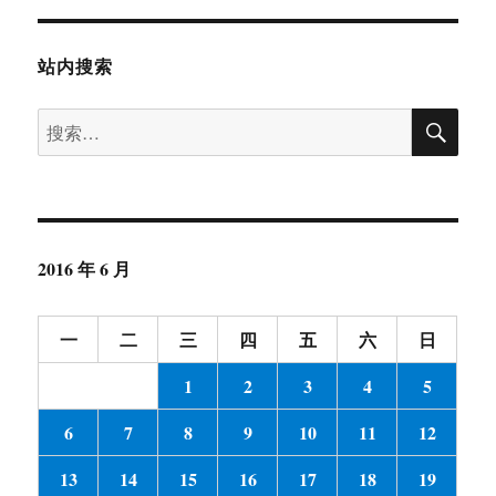
议
详
解
站内搜索
及
应
搜
搜
用
索
索：
(五)-
WebSocket
协
议
帧
2016 年 6 月
结
构
详
一
二
三
四
五
六
日
解
1
2
3
4
5
6
7
8
9
10
11
12
13
14
15
16
17
18
19