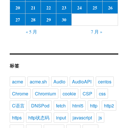
20
21
22
23
24
25
26
27
28
29
30
« 5 月
7 月 »
标签
acme
acme.sh
Audio
AudioAPI
centos
Chrome
Chromium
cookie
CSP
css
C语言
DNSPod
fetch
html5
http
http2
https
http状态码
input
javascript
js