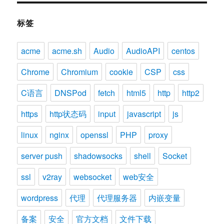
标签
acme
acme.sh
Audio
AudioAPI
centos
Chrome
Chromium
cookie
CSP
css
C语言
DNSPod
fetch
html5
http
http2
https
http状态码
input
javascript
js
linux
nginx
openssl
PHP
proxy
server push
shadowsocks
shell
Socket
ssl
v2ray
websocket
web安全
wordpress
代理
代理服务器
内嵌变量
备案
安全
官方文档
文件下载