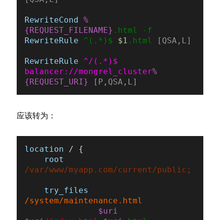
RewriteCond
%
{REQUEST_FILENAME}
RewriteRule
 ^(.*)$ 
$1
.html
 [QSA,L]
RewriteRule
 ^/(.*)$ 
balancer://mongrel_cluster
%
{REQUEST_URI}
 [P,QSA,L]
应该转为：
location
 / {

root
/var/www/myapp.com/current/public;
try_files
/system/maintenance.html
$uri