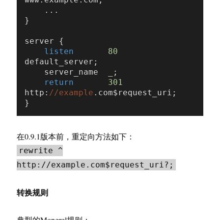
    ...

}

server {

listen
80
default_server;

    server_name  
_
;

return
301
http:
//example
.com$request_uri;

在0.9.1版本前，重定向方法如下：
rewrite ^
http://example.com$request_uri?;
转换规则
典型的Mongrel规则：