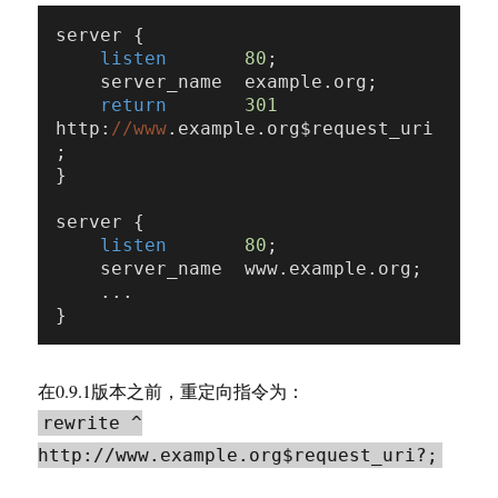
server {

listen
80
;

    server_name  example.org;

return
301
http:
//www
.example.org$request_uri
;

}

server {

listen
80
;

    server_name  www.example.org;

    ...

在0.9.1版本之前，重定向指令为：
rewrite ^
http://www.example.org$request_uri?;