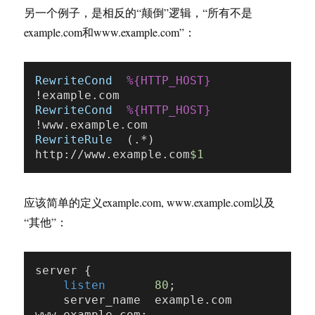
另一个例子，是相反的“颠倒”逻辑，“所有不是
example.com和www.example.com”：
RewriteCond
%{HTTP_HOST}
RewriteCond
%{HTTP_HOST}
RewriteRule
  (.*)          
http://www.example.com
$1
应该简单的定义example.com, www.example.com以及
“其他”：
server {

listen
80
;

    server_name  example.com 
www.example.com;
