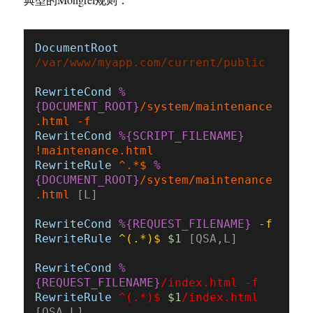
DocumentRoot
/var/www/myapp.com/current/public
RewriteCond
%
{DOCUMENT_ROOT}
/system/maintenance
RewriteCond
%{SCRIPT_FILENAME}
RewriteRule
 ^.*$ 
%
{DOCUMENT_ROOT}
/system/maintenance
.html
 [L]
RewriteCond
%{REQUEST_FILENAME}
RewriteRule
 ^(.*)$ 
$1
 [QSA,L]
RewriteCond
%
{REQUEST_FILENAME}
RewriteRule
 ^(.*)$ 
$1
/index.html
[QSA,L]