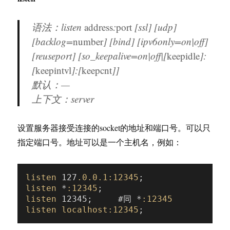
语法：listen
address
:
port
[ssl] [udp]
[backlog=
number
] [bind] [ipv6only=on|off]
[reuseport] [so_keepalive=on|off|[
keepidle
]:
[
keepintvl
]:[
keepcnt
]]
默认：—
上下文：server
设置服务器接受连接的socket的地址和端口号。可以只
指定端口号。地址可以是一个主机名，例如：
listen
 127
.0
.0
.1
:12345
listen
 *
:12345
listen
 12345;     #同 *
:12345
listen
localhost
:12345