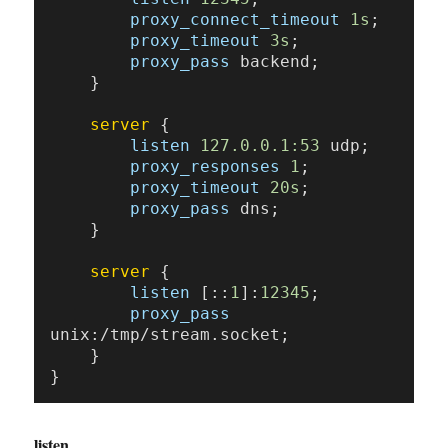
proxy_connect_timeout
1s
;

proxy_timeout
3s
;

proxy_pass
 backend;

    }

server
 {

listen
127.0.0.1:53
 udp;

proxy_responses
1
;

proxy_timeout
20s
;

proxy_pass
 dns;

    }

server
 {

listen
 [::
1
]:
12345
;

proxy_pass
unix:/tmp/stream.socket;

    }

listen