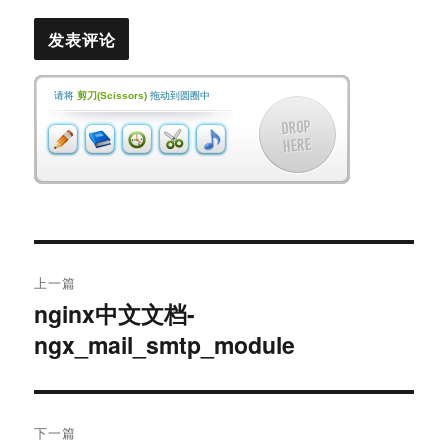
请将
剪刀(Scissors)
拖动到圆圈中
文
上一篇
章
nginx中文文档-
上
ngx_mail_smtp_module
篇
导
文
航
章：
下一篇