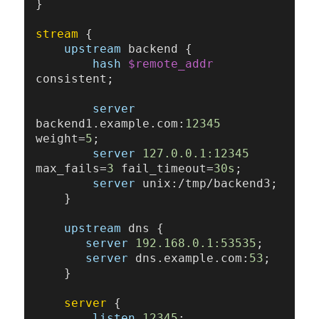
}

stream
 {

upstream
 backend {

hash
$remote_addr
consistent;

server
backend1.example.com:
12345
weight=
5
;

server
127.0.0.1:12345
max_fails=
3
 fail_timeout=
30s
;

server
 unix:/tmp/backend3;

    }

upstream
 dns {

server
192.168.0.1:53535
;

server
 dns.example.com:
53
;

    }

server
 {

listen
12345
;
