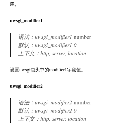
应。
uwsgi_modifier1
语法：uwsgi_modifier1
number
默认：uwsgi_modifier1 0
上下文：http, server, location
设置uwsgi包头中的modifier1字段值。
uwsgi_modifier2
语法：uwsgi_modifier2
number
默认：uwsgi_modifier2 0
上下文：http, server, location