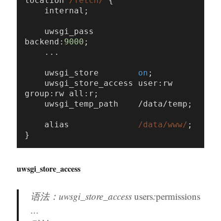
location 
/fetch/
 {

    internal;

    uwsgi_pass         
backend:
9000
;

    ...

    uwsgi_store        
on
;

    uwsgi_store_access user:rw 
group:rw all:r;

    uwsgi_temp_path    /data/temp;

    alias              
/data/www/
;

uwsgi_store_access
语法：uwsgi_store_access
users
:
permissions
…