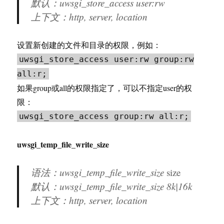
默认：uwsgi_store_access user:rw
上下文：http, server, location
设置新创建的文件和目录的权限，例如：
uwsgi_store_access user:rw group:rw
all:r;
如果group或all的权限指定了，可以不指定user的权
限：
uwsgi_store_access group:rw all:r;
uwsgi_temp_file_write_size
语法：uwsgi_temp_file_write_size
size
默认：uwsgi_temp_file_write_size 8k|16k
上下文：http, server, location