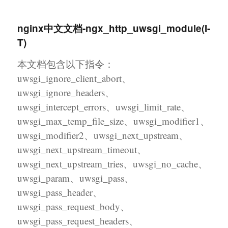
幸福日记
nginx中文文档-ngx_http_uwsgi_module(I-
T)
本文档包含以下指令：
uwsgi_ignore_client_abort、
uwsgi_ignore_headers、
uwsgi_intercept_errors、uwsgi_limit_rate、
uwsgi_max_temp_file_size、uwsgi_modifier1、
uwsgi_modifier2、uwsgi_next_upstream、
uwsgi_next_upstream_timeout、
uwsgi_next_upstream_tries、uwsgi_no_cache、
uwsgi_param、uwsgi_pass、
uwsgi_pass_header、
uwsgi_pass_request_body、
uwsgi_pass_request_headers、