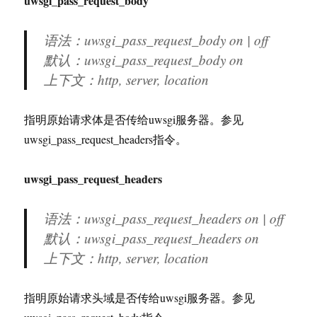
uwsgi_pass_request_body
语法：uwsgi_pass_request_body on | off
默认：uwsgi_pass_request_body on
上下文：http, server, location
指明原始请求体是否传给uwsgi服务器。参见
uwsgi_pass_request_headers指令。
uwsgi_pass_request_headers
语法：uwsgi_pass_request_headers on | off
默认：uwsgi_pass_request_headers on
上下文：http, server, location
指明原始请求头域是否传给uwsgi服务器。参见