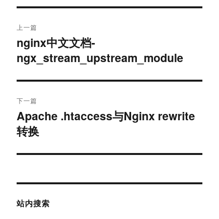
文
上一篇
章
nginx中文文档-
上
ngx_stream_upstream_module
篇
导
文
航
章：
下一篇
Apache .htaccess与Nginx rewrite
下
转换
篇
文
章：
站内搜索