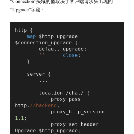
“Connection”头域的值取决于客户端请求头出现的
“Upgrade”字段：
http {

map
 $http_upgrade 
$connection_upgrade {

        default upgrade;

''
close
;

    }

    server {

        ...

        location /chat/ {

            proxy_pass 
http:
//backend
;

            proxy_http_version 
1.1
;

            proxy_set_header 
Upgrade $http_upgrade;
