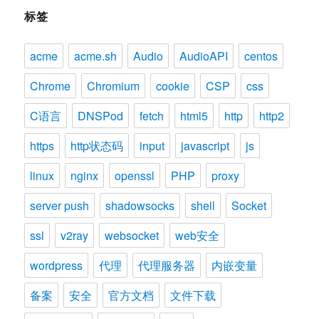
标签
acme
acme.sh
Audio
AudioAPI
centos
Chrome
Chromium
cookie
CSP
css
C语言
DNSPod
fetch
html5
http
http2
https
http状态码
input
javascript
js
linux
nginx
openssl
PHP
proxy
server push
shadowsocks
shell
Socket
ssl
v2ray
websocket
web安全
wordpress
代理
代理服务器
内嵌变量
备案
安全
官方文档
文件下载