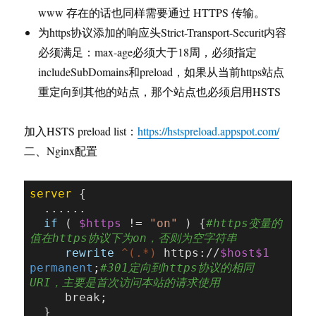
www 存在的话也同样需要通过 HTTPS 传输。
为https协议添加的响应头Strict-Transport-Securit内容
必须满足：max-age必须大于18周，必须指定
includeSubDomains和preload，如果从当前https站点
重定向到其他的站点，那个站点也必须启用HSTS
加入HSTS preload list：
https://hstspreload.appspot.com/
二、Nginx配置
server
 {

  ......

if
 ( 
$https
 != 
"on"
 ) {
#https变量的
值在https协议下为on，否则为空字符串
rewrite
 ^(.*)
 https://
$host
$1
permanent
;
#301定向到https协议的相同
URI，主要是首次访问本站的请求使用
     break;

  }
