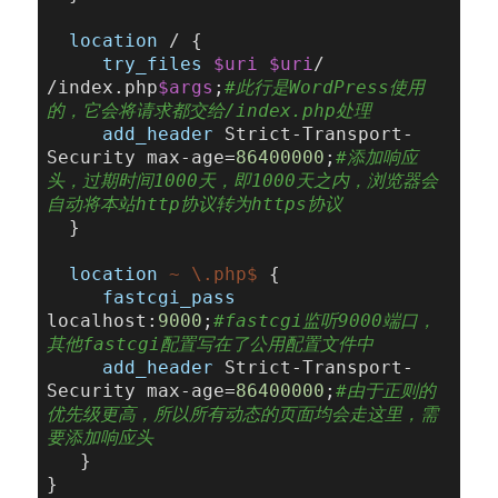
location
 / {

try_files
$uri
$uri
/ 
/index.php
$args
;
#此行是WordPress使用
的，它会将请求都交给/index.php处理
add_header
 Strict-Transport-
Security max-age=
86400000
;
#添加响应
头，过期时间1000天，即1000天之内，浏览器会
自动将本站http协议转为https协议
  }

location
~ \.php$
 {

fastcgi_pass
localhost:
9000
;
#fastcgi监听9000端口，
其他fastcgi配置写在了公用配置文件中
add_header
 Strict-Transport-
Security max-age=
86400000
;
#由于正则的
优先级更高，所以所有动态的页面均会走这里，需
要添加响应头
   }
