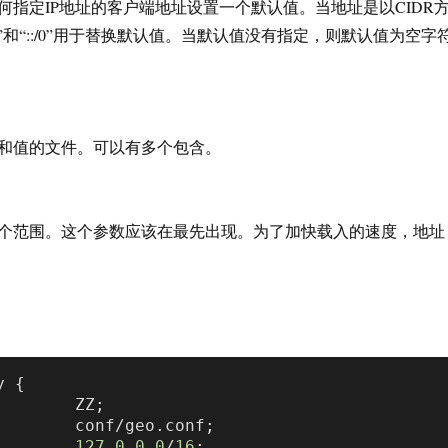
何指定IP地址的客户端地址设置一个默认值。当地址是以CIDR
.0/0”和“::/0”用于替换默认值。当默认值没有指定，则默认值为空字
和值的文件。可以有多个包含。
个范围。这个参数应该在最先出现。为了加快载入的速度，地址
 {

        ZZ;

        conf/geo.conf;

e         
127.0
.0
.0
/
16
;
