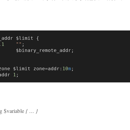
_addr $limit {

.
1
""
;

zone $limit zone=addr:
10
m
;

addr 
1
ng
$variable
{ … }