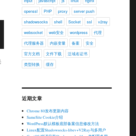
input
javascript
js
linux
nginx
openssl
PHP
proxy
server push
shadowsocks
shell
Socket
ssl
v2ray
websocket
web安全
wordpress
代理
代理服务器
内嵌变量
备案
安全
官方文档
文件下载
泛域名证书
任
类型转换
缓存
近期文章
Chrome 80发布更新内容
SameSite Cookie介绍
WordPress默认模板底部备案信息修改方法
Linux配置Shadowsocks-libev+V2Ray与多用户