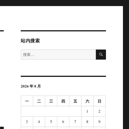
站内搜索
搜
搜
索
索：
2026 年 8 月
一
二
三
四
五
六
日
1
2
3
4
5
6
7
8
9