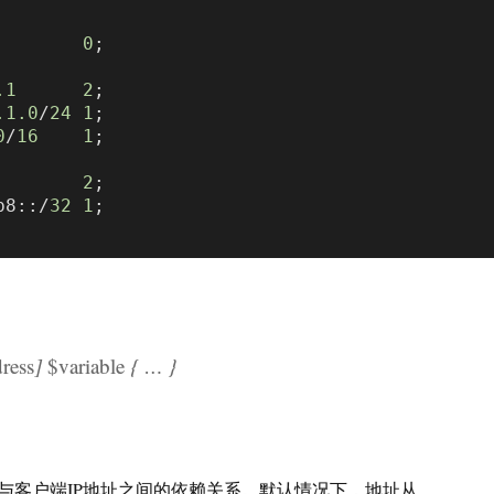
0
;

.1
2
;

.1
.0
/
24
1
;

0
/
16
1
;

2
;

b8::/
32
1
;

ress
]
$variable
{ … }
与客户端IP地址之间的依赖关系。默认情况下，地址从