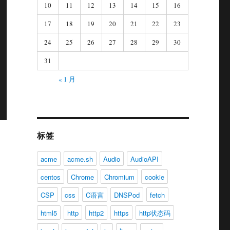
10
11
12
13
14
15
16
17
18
19
20
21
22
23
24
25
26
27
28
29
30
31
« 1 月
标签
acme
acme.sh
Audio
AudioAPI
centos
Chrome
Chromium
cookie
CSP
css
C语言
DNSPod
fetch
html5
http
http2
https
http状态码