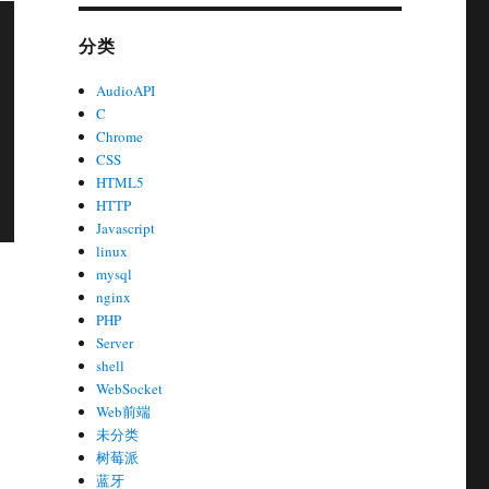
分类
AudioAPI
C
Chrome
CSS
HTML5
HTTP
Javascript
linux
mysql
nginx
PHP
Server
shell
WebSocket
Web前端
未分类
树莓派
蓝牙