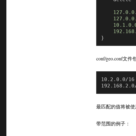
127.0
.0
127.0
.0
10.1
.0
.
192.168
conf/geo.con
10.2.0.0/16 
最匹配的值将被使用。
带范围的例子：