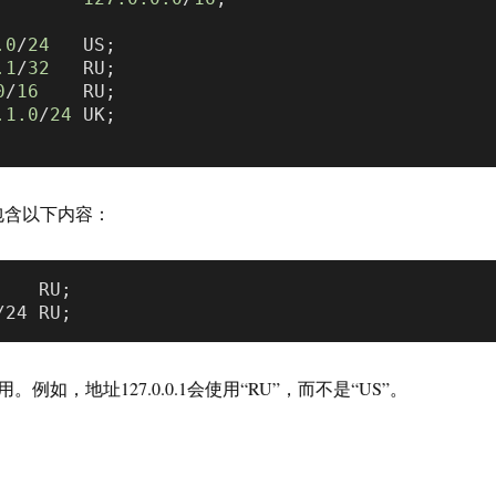
.0
/
24
   US;

.1
/
32
   RU;

0
/
16
    RU;

.1
.0
/
24
 UK;

f文件包含以下内容：
   RU;

例如，地址127.0.0.1会使用“RU”，而不是“US”。