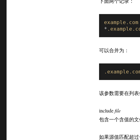
下面两个记录：
example
.com
*
.example
.c
可以合并为：
.example
.co
该参数需要在列表
include
file
包含一个含值的文
如果源值匹配超过