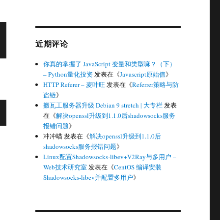
近期评论
你真的掌握了 JavaScript 变量和类型嘛？（下）
– Python量化投资
发表在《
Javascript原始值
》
HTTP Referer – 麦叶旺
发表在《
Referrer策略与防
盗链
》
搬瓦工服务器升级 Debian 9 stretch | 大专栏
发表
在《
解决openssl升级到1.1.0后shadowsocks服务
报错问题
》
冲冲喵
发表在《
解决openssl升级到1.1.0后
shadowsocks服务报错问题
》
Linux配置Shadowsocks-libev+V2Ray与多用户 –
Web技术研究室
发表在《
CentOS 编译安装
Shadowsocks-libev并配置多用户
》