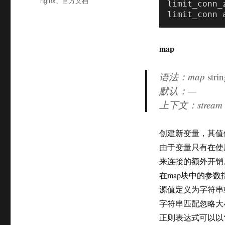
nginx
、
官方文档
limit_conn_
签
limit_conn 
map
语法：map
stri
默认：—
上下文：stream
创建新变量，其值
由于变量只有在使
来连接的额外开销
在map块中的参
源值定义为字符串
字符串匹配忽略大
正则表达式可以以“