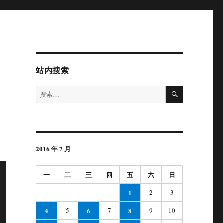
站内搜索
搜
搜
索
索：
2016 年 7 月
一
二
三
四
五
六
日
1
2
3
4
5
6
7
8
9
10