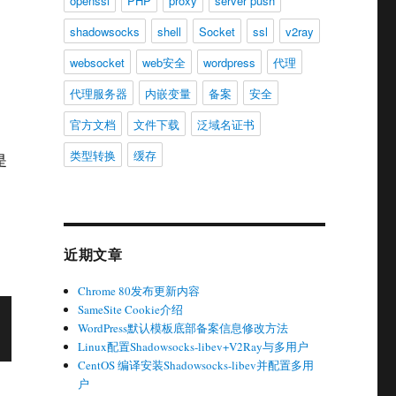
openssl
PHP
proxy
server push
shadowsocks
shell
Socket
ssl
v2ray
websocket
web安全
wordpress
代理
代理服务器
内嵌变量
备案
安全
官方文档
文件下载
泛域名证书
类型转换
缓存
是
近期文章
Chrome 80发布更新内容
SameSite Cookie介绍
WordPress默认模板底部备案信息修改方法
Linux配置Shadowsocks-libev+V2Ray与多用户
CentOS 编译安装Shadowsocks-libev并配置多用
户