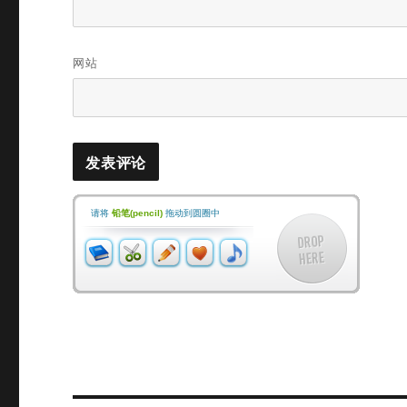
网站
请将
铅笔(pencil)
拖动到圆圈中