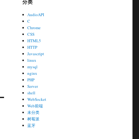
分类
AudioAPI
C
Chrome
CSS
HTML5
HTTP
Javascript
linux
mysql
nginx
PHP
Server
shell
WebSocket
Web前端
未分类
树莓派
蓝牙