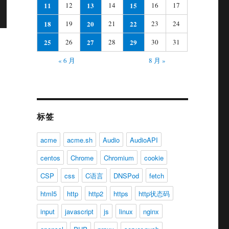
11
12
13
14
15
16
17
18
19
20
21
22
23
24
25
26
27
28
29
30
31
« 6 月
8 月 »
标签
acme
acme.sh
Audio
AudioAPI
centos
Chrome
Chromium
cookie
CSP
css
C语言
DNSPod
fetch
html5
http
http2
https
http状态码
input
javascript
js
linux
nginx
，