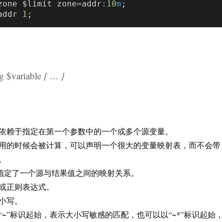
zone $limit zone=addr:
10
m
;

addr 
1
ng
$variable
{ … }
依赖于指定在第一个参数中的一个或多个源变量。
用的时候会被计算，可以声明一个很大的变量映射表，而不会带
。
数指定了一个源与结果值之间的映射关系。
或正则表达式。
小写。
~”标识起始，表示大小写敏感的匹配，也可以以“~*”标识起始