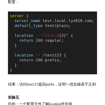
配置：
server
 {

server_name
 test.local.lyz810.com;

default_type
 text/plain;

location
~ "/test\d
{3}" {

return
200
 regular;

  }

location
 ^~
 /test123 {

return
200
 prefix;

  }

结果：访问/test123返回prefix，证明^~优先级高于正则
实验五
目的：一个配置文件了解location优先级