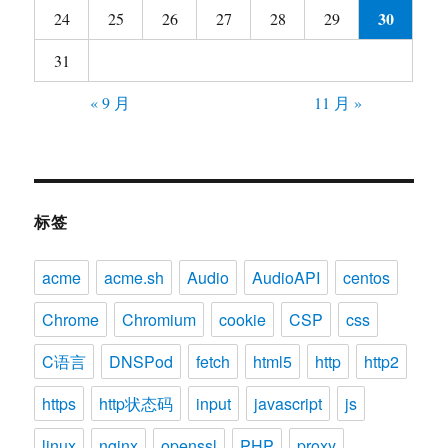
30
24
25
26
27
28
29
31
« 9 月
11 月 »
标签
acme
acme.sh
Audio
AudioAPI
centos
Chrome
Chromium
cookie
CSP
css
C语言
DNSPod
fetch
html5
http
http2
https
http状态码
input
javascript
js
linux
nginx
openssl
PHP
proxy