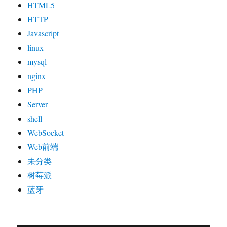
HTML5
HTTP
Javascript
linux
mysql
nginx
PHP
Server
shell
WebSocket
Web前端
未分类
树莓派
蓝牙