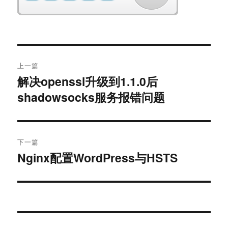
文
上一篇
章
解决openssl升级到1.1.0后
上
shadowsocks服务报错问题
篇
导
文
航
章：
下一篇
Nginx配置WordPress与HSTS
下
篇
文
章：