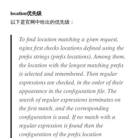
location优先级
以下是官网中给出的优先级：
To find location matching a given request,
nginx first checks locations defined using the
prefix strings (prefix locations). Among them,
the location with the longest matching prefix
is selected and remembered. Then regular
expressions are checked, in the order of their
appearance in the configuration file. The
search of regular expressions terminates on
the first match, and the corresponding
configuration is used. If no match with a
regular expression is found then the
configuration of the prefix location