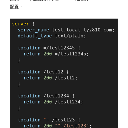
配置：
server
 {

server_name
 test.local.lyz810.com;

default_type
 text/plain;

location
 =/test12345 {

return
200
 =/test12345;

  }

location
 /test12 {

return
200
 /test12;

  }

location
 /test1234 {

return
200
 /test1234;

  }

location
 ^~
 /test123 {

return
200
"^~/test123"
;
