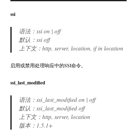
ssi
语法：ssi on | off
默认：ssi off
上下文：http, server, location, if in location
启用或禁用处理响应中的SSI命令。
ssi_last_modified
语法：ssi_last_modified on | off
默认：ssi_last_modified off
上下文：http, server, location
版本：
1.5.1+