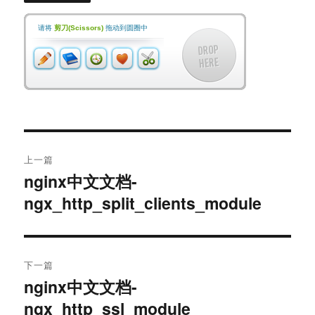
请将
剪刀(Scissors)
拖动到圆圈中
文
上一篇
章
nginx中文文档-
上
ngx_http_split_clients_module
篇
导
文
航
章：
下一篇
nginx中文文档-
下
ngx_http_ssl_module
篇