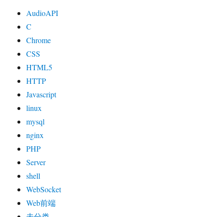
AudioAPI
C
Chrome
CSS
HTML5
HTTP
Javascript
linux
mysql
nginx
PHP
Server
shell
WebSocket
Web前端
未分类