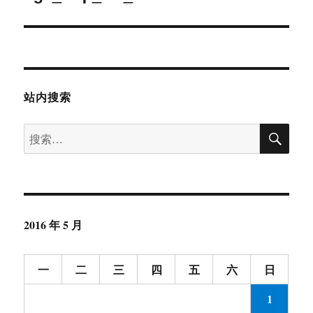
文
章：
站内搜索
搜
搜
索
索：
2016 年 5 月
一
二
三
四
五
六
日
1