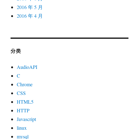
2016 年 5 月
2016 年 4 月
分类
AudioAPI
C
Chrome
CSS
HTML5
HTTP
Javascript
linux
mysql