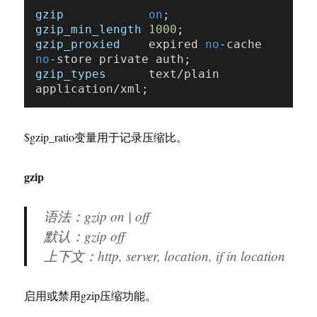
gzip
on
gzip_min_length
1000
gzip_proxied
    expired 
no
-cache 
no
gzip_types
      text/plain 
$gzip_ratio变量用于记录压缩比。
gzip
语法：gzip on | off
默认：gzip off
上下文：http, server, location, if in location
启用或禁用gzip压缩功能。