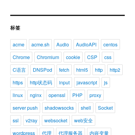
标签
acme
acme.sh
Audio
AudioAPI
centos
Chrome
Chromium
cookie
CSP
css
C语言
DNSPod
fetch
html5
http
http2
https
http状态码
input
javascript
js
linux
nginx
openssl
PHP
proxy
server push
shadowsocks
shell
Socket
ssl
v2ray
websocket
web安全
wordpress
代理
代理服务器
内嵌变量